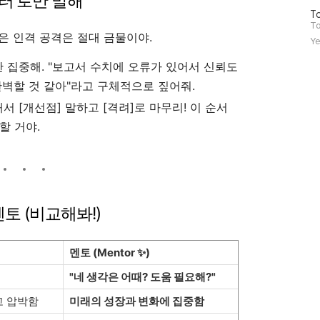
이터'로만 말해
방
To
문
To
같은 인격 공격은 절대 금물이야.
자
Ye
수
*에만 집중해. "보고서 수치에 오류가 있어서 신뢰도
완벽할 것 같아"라고 구체적으로 짚어줘.
서 [개선점] 말하고 [격려]로 마무리! 이 순서
할 거야.
멘토 (비교해봐!)
멘토 (Mentor ✨)
"네 생각은 어때? 도움 필요해?"
고 압박함
미래의 성장과 변화에 집중함