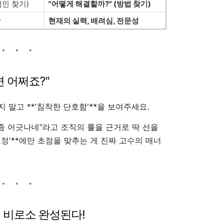
범인 찾기)
"어떻게 해결할까?" (방법 찾기)
광
현재의 실력, 배려심, 전문성
면 어쩌죠?"
지 말고 **'침착한 단호함'**을 보여주세요.
 좀 어긋나네"라고 조직의 룰을 근거로 딱 선을
교정'**에만 초점을 맞추는 게 진짜 고수의 매너
때 비로소 완성된다!