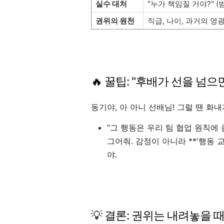
실수 대처
"누가 책임질 거야?" (
권위의 원천
직급, 나이, 과거의 영
🔥 꿀팁: "후배가 선을 넘으
동기야, 아 아니 선배님! 그럴 땐 화내
"그 행동은 우리 팀 협업 원칙에
그어줘. 감정이 아니라 **'행동 
야.
💡 결론: 권위는 내려놓을 