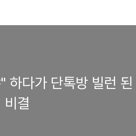
" 하다가 단톡방 빌런 된
의 비결