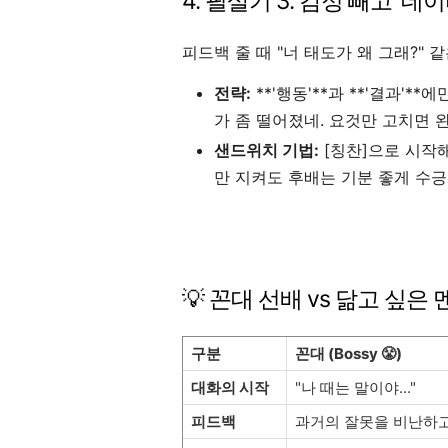
4. 필살기 3: 감정 빼고 '데
피드백 줄 때 "너 태도가 왜 그래?" 
전략:
**'행동'**과 **'결과'*
가 좀 떨어졌네. 요것만 고치면 
샌드위치 기법:
[칭찬]으로 시작해
만 지켜도 후배는 기분 좋게 수긍
💡 꼰대 선배 vs 닮고 싶은 
구분
꼰대 (Bossy 😤)
대화의 시작
"나 때는 말이야..."
피드백
과거의 잘못을 비난하