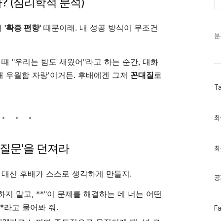
까? (심리학적 분석)
의
'확증 편향'
때문이래. 내 성공 방식이 무조건
분
때 "우리는 밤도 새웠어"라고 하는 순간, 대화
'내 우월함 자랑'이거든. 후배에겐 그저
꼰대질
로
T
최
최
근
글
과
 '질문'을 던져라
인
최
기
글
 대신 후배가 스스로 생각하게 만들지.
공
지 말고, **"이 문제를 해결하는 데 너는 어떤
*라고 물어봐 줘.
페
F
이