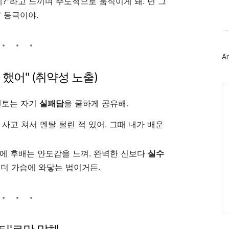
?"라고 느끼며 주도적으로 움직이게 돼. 넌 그
스
북
' 등극이야.
트
위
터
플
러
Ar
그
인
이 했어" (취약성 노출)
Ca
멘토는 자기
실패담
을 쿨하게 공유해.
 사고 쳐서 멘탈 털린 적 있어. 그때 내가 배운
에 후배는 안도감을 느껴. 완벽한 신보다
실수
 더 가슴에 와닿는 법이거든.