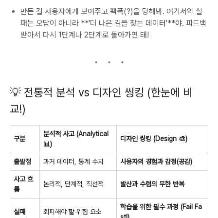
만든 걸 사용자에게 보여주고 팩폭(?)을 당해봐. 여기서의 실
패는 오답이 아니라 **'더 나은 길을 찾는 데이터'**야. 피드백
받아서 다시 1단계나 2단계로 돌아가면 돼!
💡 전통적 분석 vs 디자인 씽킹 (한눈에 비
교!)
분석적 사고 (Analytical
구분
디자인 씽킹 (Design 🎨)
📊)
출발점
과거 데이터, 통계 수치
사용자의 경험과 감정(공감)
사고 흐
논리적, 단계적, 직선적
발산과 수렴의 무한 반복
름
학습을 위한 필수 과정 (Fail Fa
실패
회피해야 할 위험 요소
st!)