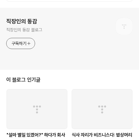
로그 정보
직장인의 동감
직장인의 동감 블로그
구독하기
이 블로그 인기글
"설마 별일 있겠어?" 하다가 회사
식사 자리가 비즈니스다: 밥상머리