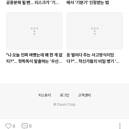
공중분해 될 뻔... 리스크가 '기
에서 '기본기' 인정받는 법
회'로
"나 오늘 진짜 바빴는데 왜 한 게 없
돈 벌어다 주는 사고방식이었
지?"... 헛똑똑이 탈출하는 '우선순
다?"... 혁신가들의 비밀 병기 '디
위' 썰
자인 씽킹'
의안내
티스토리
로그인
고객센터
© Daum Corp.
0
0