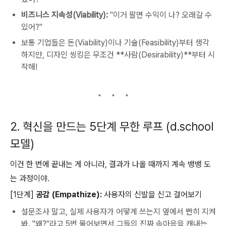
비즈니스 지속성(Viability):
"이거 팔면 수익이 나? 오래갈 수
있어?"
보통 기업들은 돈(Viability)이나 기술(Feasibility)부터 생각
하지만, 디자인 씽킹은 무조건 **사람(Desirability)**부터 시
작해!
2. 혁신을 만드는 5단계 무한 루프 (d.school
모델)
이건 한 번에 끝내는 게 아니라, 결과가 나올 때까지 계속 뱅뱅 도
는 과정이야.
[1단계]
공감 (Empathize):
사용자의 신발을 신고 걸어보기
설문조사 말고, 실제 사용자가 어떻게 쓰는지 옆에서 빤히 지켜
봐. "왜?"라고 5번 물어보면서 그들의 진짜 속마음을 캐내는